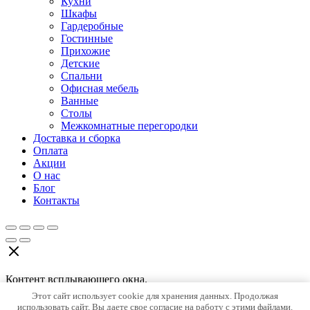
Кухни
Шкафы
Гардеробные
Гостинные
Прихожие
Детские
Спальни
Офисная мебель
Ванные
Столы
Межкомнатные перегородки
Доставка и сборка
Оплата
Акции
О нас
Блог
Контакты
Контент всплывающего окна.
Этот сайт использует cookie для хранения данных. Продолжая
Содержимое #2. Можно использовать HTML и шорткоды.
использовать сайт, Вы даете свое согласие на работу с этими файлами.